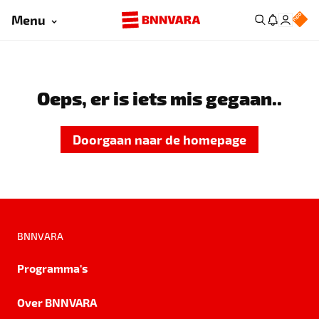
Menu
Oeps, er is iets mis gegaan..
Doorgaan naar de homepage
BNNVARA
Programma's
Over BNNVARA