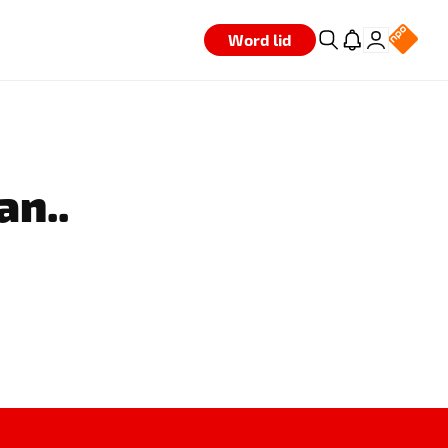
Word lid
an..