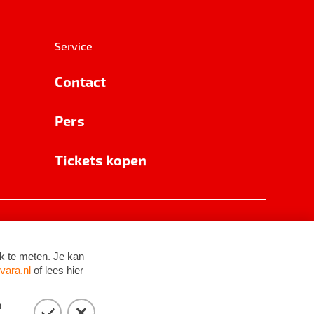
Service
Contact
Pers
Tickets kopen
RSIN 8531 62 402