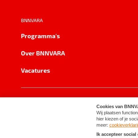
BNNVARA
Programma's
Over BNNVARA
Vacatures
Privacy
Cookie-instellingen
Algemene 