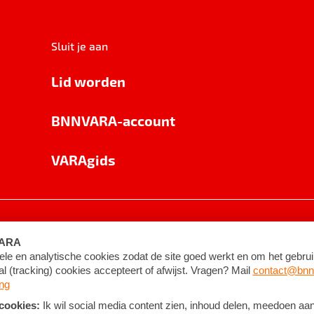
Sluit je aan
Lid worden
BNNVARA-account
VARAgids
voorwaarden
©
2026
BNNVARA