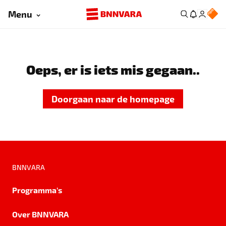
Menu
Oeps, er is iets mis gegaan..
Doorgaan naar de homepage
BNNVARA
Programma's
Over BNNVARA