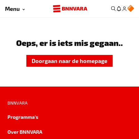
Menu
Oeps, er is iets mis gegaan..
Doorgaan naar de homepage
BNNVARA
Programma's
Over BNNVARA