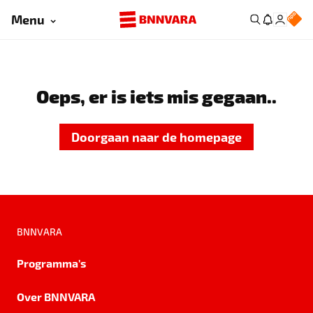
Menu
Oeps, er is iets mis gegaan..
Doorgaan naar de homepage
BNNVARA
Programma's
Over BNNVARA