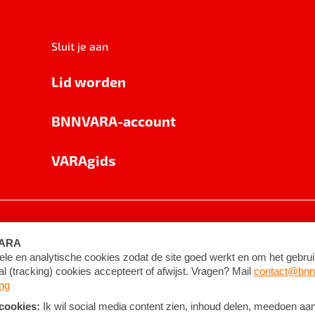
Sluit je aan
Lid worden
BNNVARA-account
VARAgids
voorwaarden
©
2026
BNNVARA