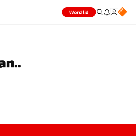
Word lid
an..