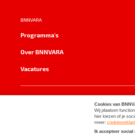
BNNVARA
Programma's
Over BNNVARA
Vacatures
Privacy
Cookie-instellingen
Algemene 