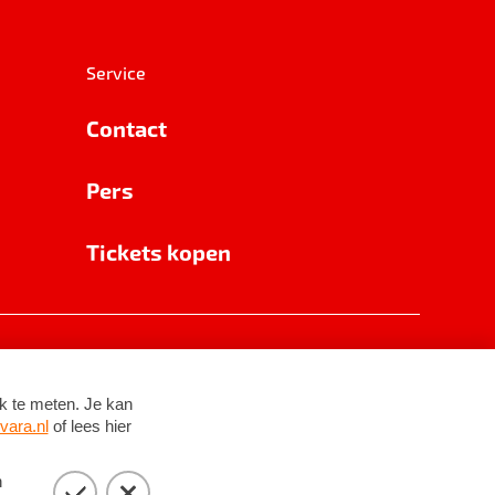
Service
Contact
Pers
Tickets kopen
RSIN 8531 62 402