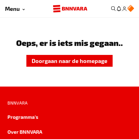
Menu
Oeps, er is iets mis gegaan..
Doorgaan naar de homepage
BNNVARA
Programma's
Over BNNVARA