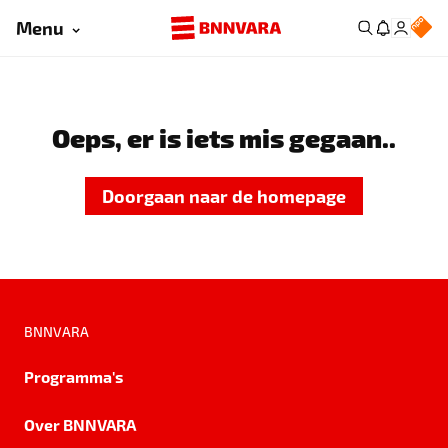
Menu
Oeps, er is iets mis gegaan..
Doorgaan naar de homepage
BNNVARA
Programma's
Over BNNVARA