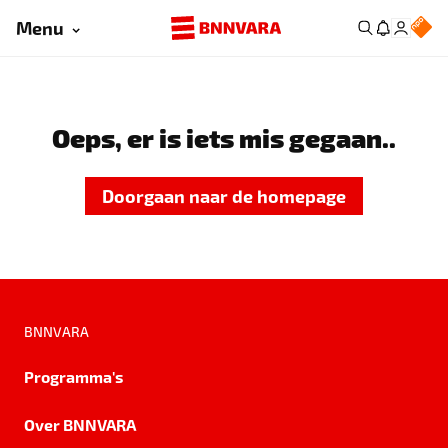
Menu
Oeps, er is iets mis gegaan..
Doorgaan naar de homepage
BNNVARA
Programma's
Over BNNVARA