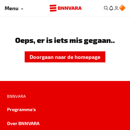
Menu
Oeps, er is iets mis gegaan..
Doorgaan naar de homepage
BNNVARA
Programma's
Over BNNVARA