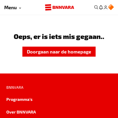
Menu
Oeps, er is iets mis gegaan..
Doorgaan naar de homepage
BNNVARA
Programma's
Over BNNVARA