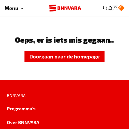
Menu
Oeps, er is iets mis gegaan..
Doorgaan naar de homepage
BNNVARA
Programma's
Over BNNVARA