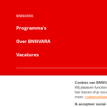
BNNVARA
Programma's
Over BNNVARA
Vacatures
Privacy
Cookie-instellingen
Algemene 