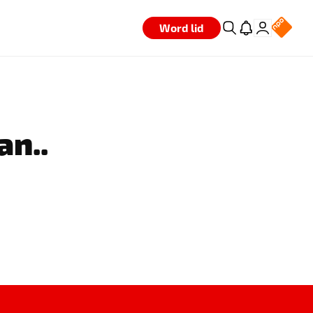
Word lid
an..