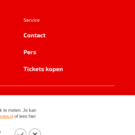
Service
Contact
Pers
Tickets kopen
RSIN 8531 62 402