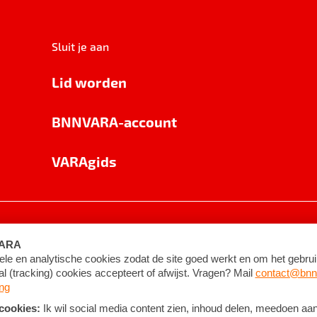
Sluit je aan
Lid worden
BNNVARA-account
VARAgids
voorwaarden
©
2026
BNNVARA