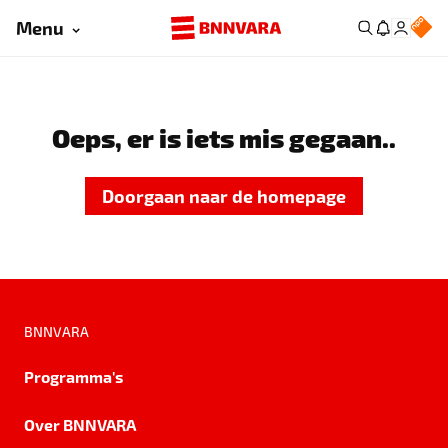
Menu
Oeps, er is iets mis gegaan..
Doorgaan naar de homepage
BNNVARA
Programma's
Over BNNVARA