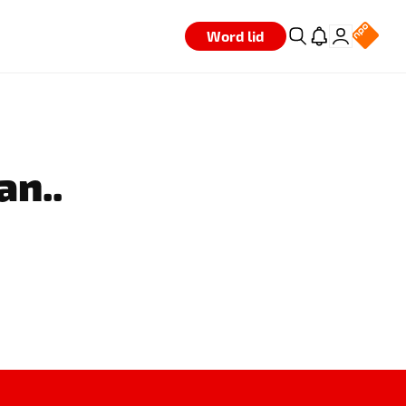
Word lid
an..