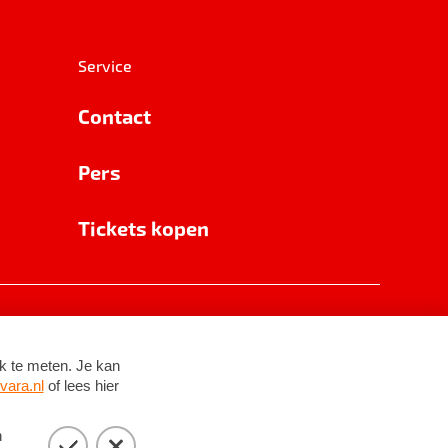
Service
Contact
Pers
Tickets kopen
RSIN 8531 62 402