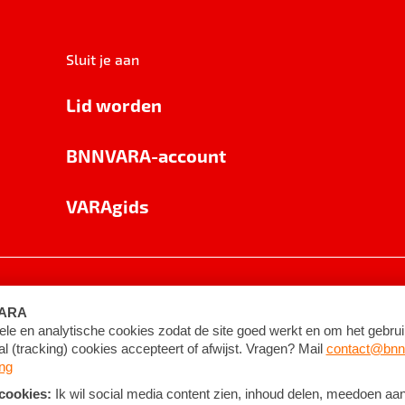
Sluit je aan
Lid worden
BNNVARA-account
VARAgids
voorwaarden
©
2026
BNNVARA