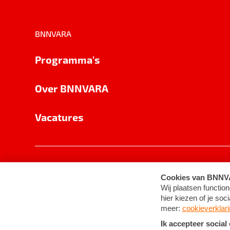
BNNVARA
Programma's
Over BNNVARA
Vacatures
Privacy
Cookie-instellingen
Algemene 