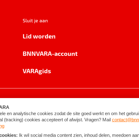
Sluit je aan
Lid worden
BNNVARA-account
VARAgids
voorwaarden
©
2026
BNNVARA