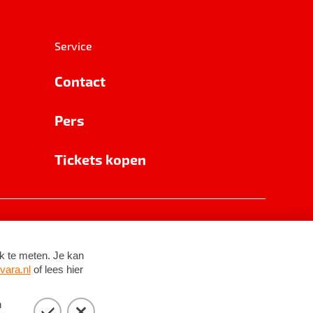
Service
Contact
Pers
Tickets kopen
RSIN 8531 62 402