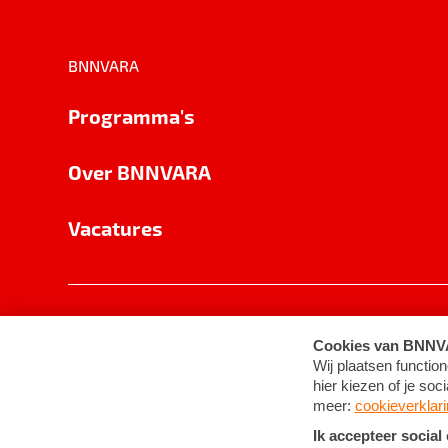
BNNVARA
Programma's
Over BNNVARA
Vacatures
Privacy
Cookie-instellingen
Algemene 