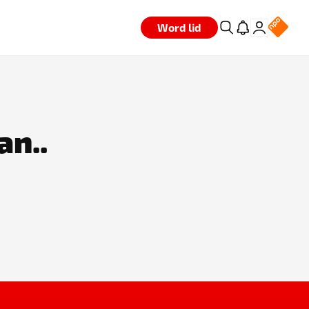
Word lid
an..