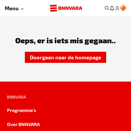
Menu
Oeps, er is iets mis gegaan..
Doorgaan naar de homepage
BNNVARA
Programma's
Over BNNVARA