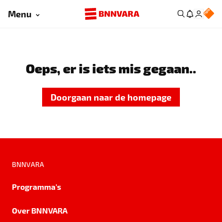
Menu
Oeps, er is iets mis gegaan..
Doorgaan naar de homepage
BNNVARA
Programma's
Over BNNVARA