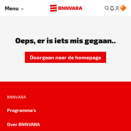
Menu
Oeps, er is iets mis gegaan..
Doorgaan naar de homepage
BNNVARA
Programma's
Over BNNVARA