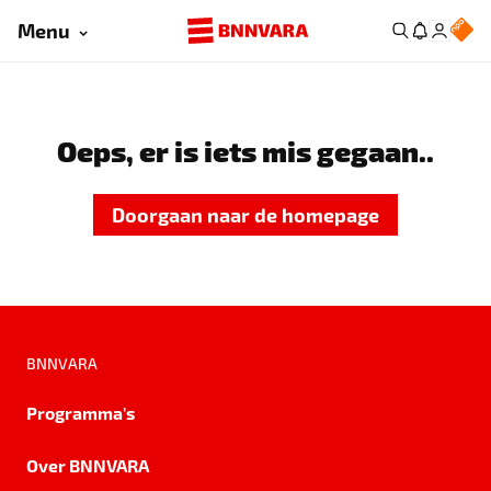
Menu
Oeps, er is iets mis gegaan..
Doorgaan naar de homepage
BNNVARA
Programma's
Over BNNVARA