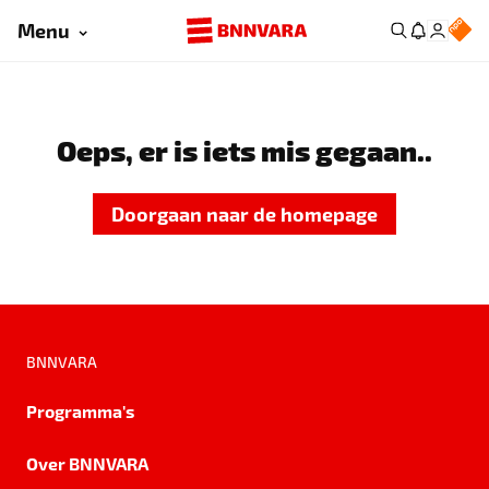
Menu
Oeps, er is iets mis gegaan..
Doorgaan naar de homepage
BNNVARA
Programma's
Over BNNVARA