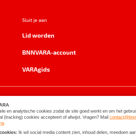
Sluit je aan
Lid worden
BNNVARA-account
VARAgids
voorwaarden
©
2026
BNNVARA