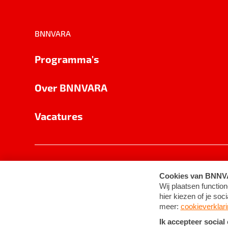
BNNVARA
Programma's
Over BNNVARA
Vacatures
Privacy
Cookie-instellingen
Algemene 