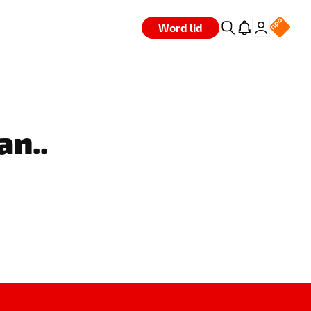
Word lid
an..