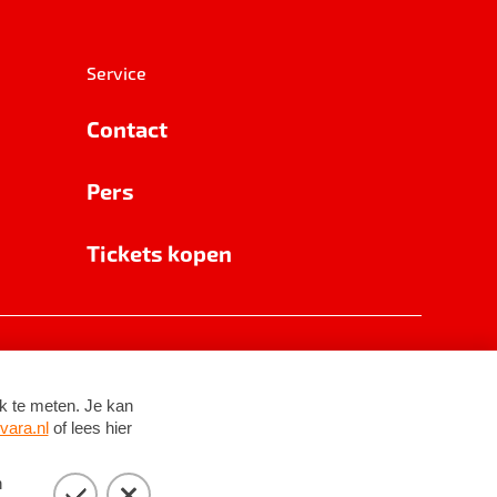
Service
Contact
Pers
Tickets kopen
RSIN 8531 62 402