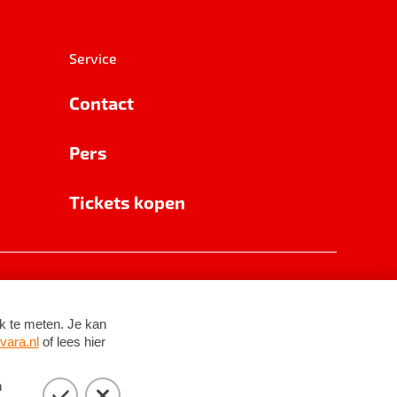
Service
Contact
Pers
Tickets kopen
RSIN 8531 62 402