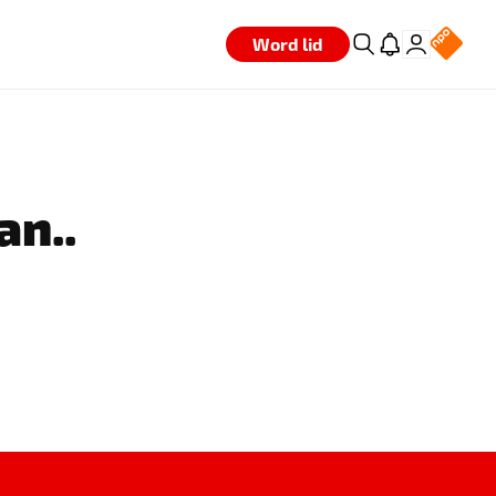
Word lid
an..