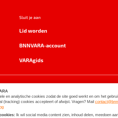
Sluit je aan
Lid worden
BNNVARA-account
VARAgids
voorwaarden
©
2026
BNNVARA