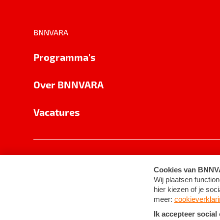
BNNVARA
Programma's
Over BNNVARA
Vacatures
Privacy
Cookie-instellingen
Algemene 