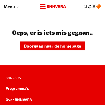
Menu
Oeps, er is iets mis gegaan..
Doorgaan naar de homepage
BNNVARA
Programma's
Over BNNVARA