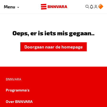
Menu
Oeps, er is iets mis gegaan..
Doorgaan naar de homepage
BNNVARA
Programma's
Over BNNVARA