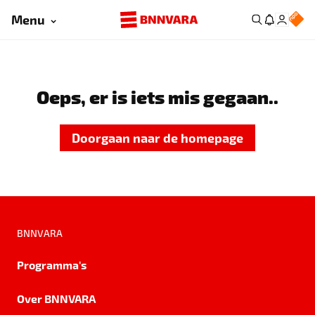
Menu
Oeps, er is iets mis gegaan..
Doorgaan naar de homepage
BNNVARA
Programma's
Over BNNVARA