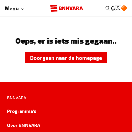
Menu
Oeps, er is iets mis gegaan..
Doorgaan naar de homepage
BNNVARA
Programma's
Over BNNVARA