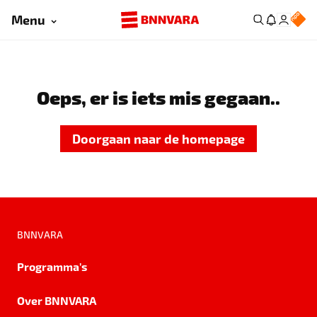
Menu
Oeps, er is iets mis gegaan..
Doorgaan naar de homepage
BNNVARA
Programma's
Over BNNVARA