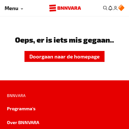
Menu
Oeps, er is iets mis gegaan..
Doorgaan naar de homepage
BNNVARA
Programma's
Over BNNVARA