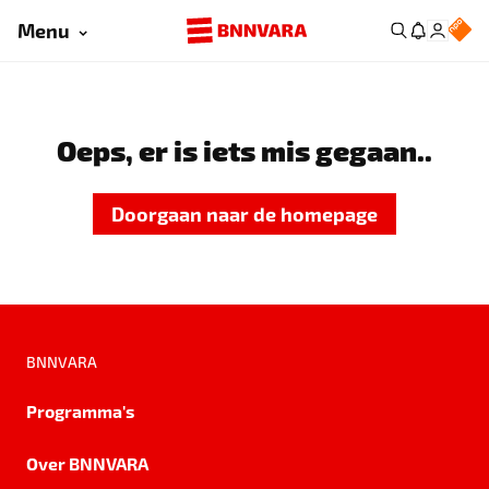
Menu
Oeps, er is iets mis gegaan..
Doorgaan naar de homepage
BNNVARA
Programma's
Over BNNVARA