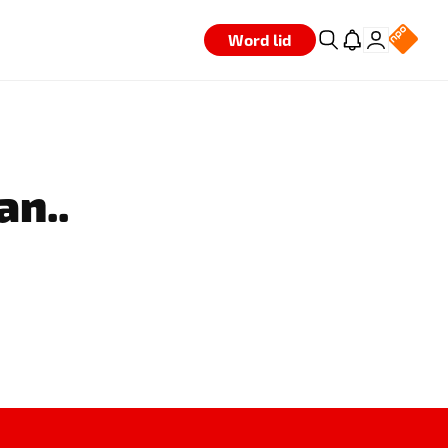
Word lid
an..