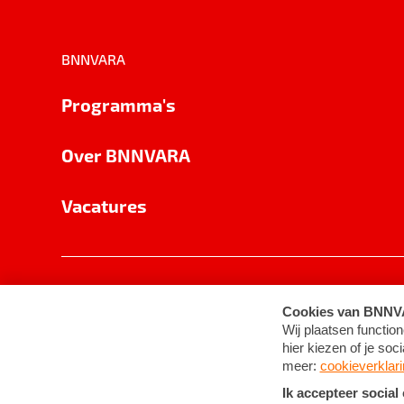
BNNVARA
Programma's
Over BNNVARA
Vacatures
Privacy
Cookie-instellingen
Algemene 