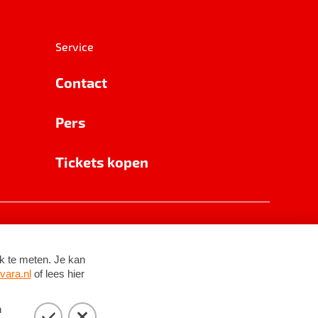
Service
Contact
Pers
Tickets kopen
RSIN 8531 62 402