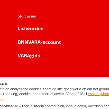
Sluit je aan
Lid worden
BNNVARA-account
VARAgids
voorwaarden
©
2026
BNNVARA