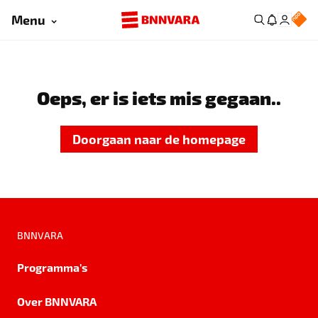
Menu
Oeps, er is iets mis gegaan..
Doorgaan naar de homepage
BNNVARA
Programma's
Over BNNVARA