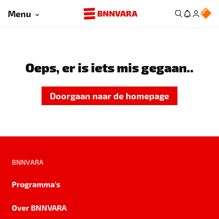
Menu
Oeps, er is iets mis gegaan..
Doorgaan naar de homepage
BNNVARA
Programma's
Over BNNVARA