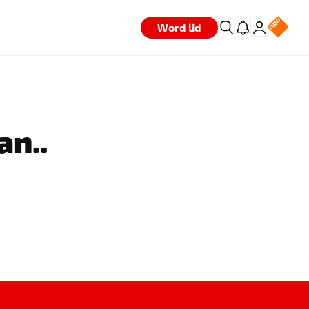
Word lid
an..