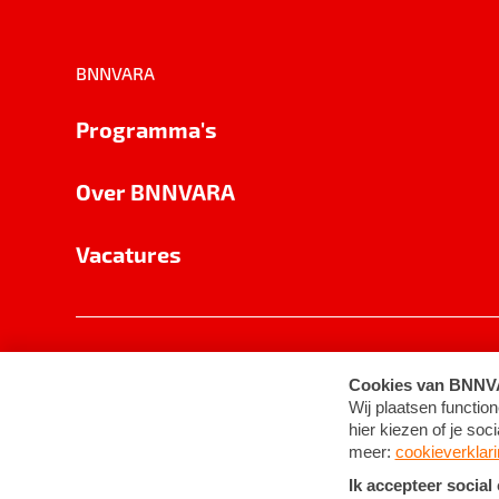
BNNVARA
Programma's
Over BNNVARA
Vacatures
Privacy
Cookie-instellingen
Algemene 