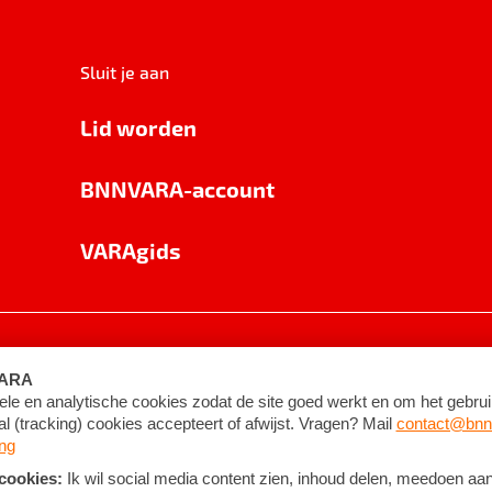
Sluit je aan
Lid worden
BNNVARA-account
VARAgids
voorwaarden
©
2026
BNNVARA