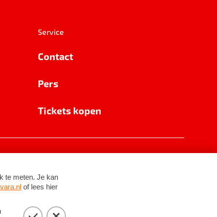
Service
Contact
Pers
Tickets kopen
RSIN 8531 62 402