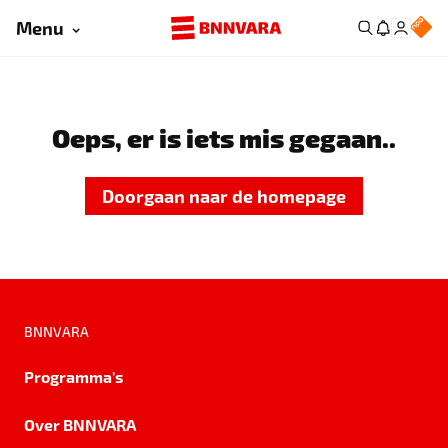
Menu
Oeps, er is iets mis gegaan..
Doorgaan naar de homepage
BNNVARA
Programma's
Over BNNVARA