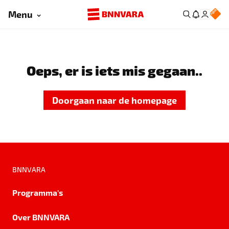
Menu
Oeps, er is iets mis gegaan..
Doorgaan naar de homepage
BNNVARA
Programma's
Over BNNVARA