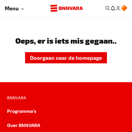
Menu
Oeps, er is iets mis gegaan..
Doorgaan naar de homepage
BNNVARA
Programma's
Over BNNVARA