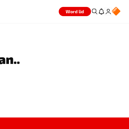
Word lid
an..