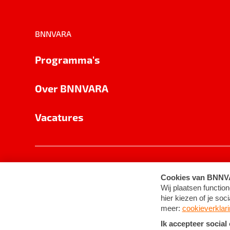
BNNVARA
Programma's
Over BNNVARA
Vacatures
Privacy
Cookie-instellingen
Algemene 