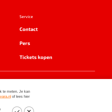
Service
Contact
Pers
Tickets kopen
RSIN 8531 62 402