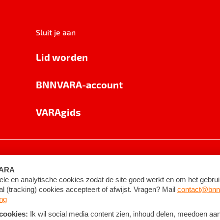
Sluit je aan
Lid worden
BNNVARA-account
VARAgids
voorwaarden
©
2026
BNNVARA