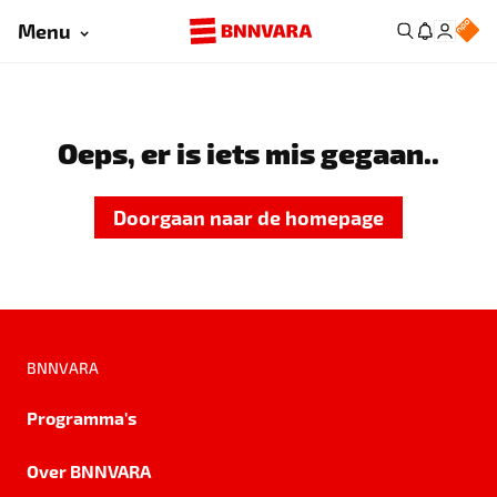
Menu
Oeps, er is iets mis gegaan..
Doorgaan naar de homepage
BNNVARA
Programma's
Over BNNVARA