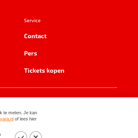
Service
Contact
Pers
Tickets kopen
RSIN 8531 62 402