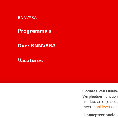
BNNVARA
Programma's
Over BNNVARA
Vacatures
Privacy
Cookie-instellingen
Algemene 