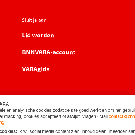
Sluit je aan
Lid worden
BNNVARA-account
VARAgids
voorwaarden
©
2026
BNNVARA