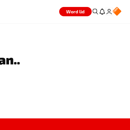
Word lid
an..