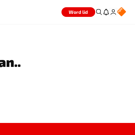
Word lid
an..