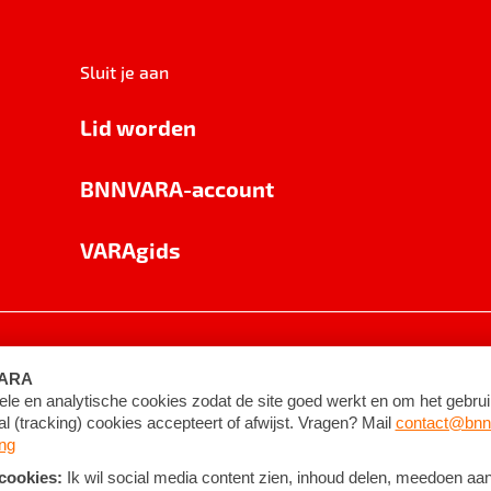
Sluit je aan
Lid worden
BNNVARA-account
VARAgids
voorwaarden
©
2026
BNNVARA