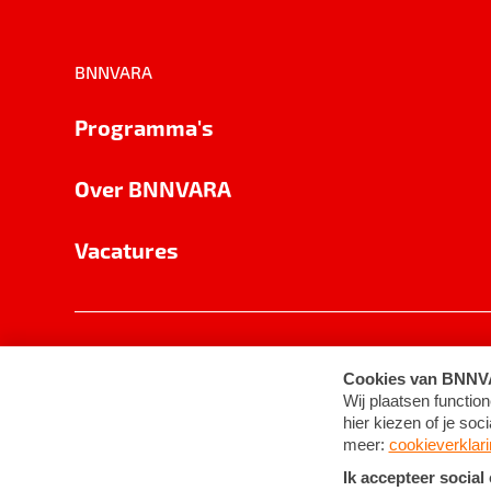
BNNVARA
Programma's
Over BNNVARA
Vacatures
Privacy
Cookie-instellingen
Algemene 