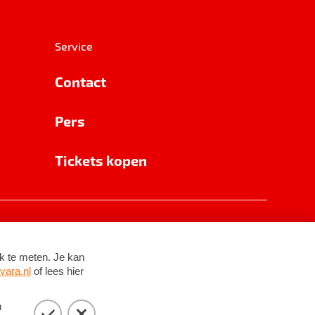
Service
Contact
Pers
Tickets kopen
RSIN 8531 62 402