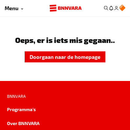
Menu
Oeps, er is iets mis gegaan..
Doorgaan naar de homepage
BNNVARA
Programma's
Over BNNVARA