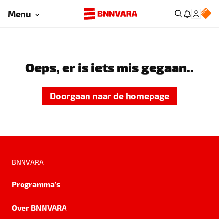
Menu
Oeps, er is iets mis gegaan..
Doorgaan naar de homepage
BNNVARA
Programma's
Over BNNVARA