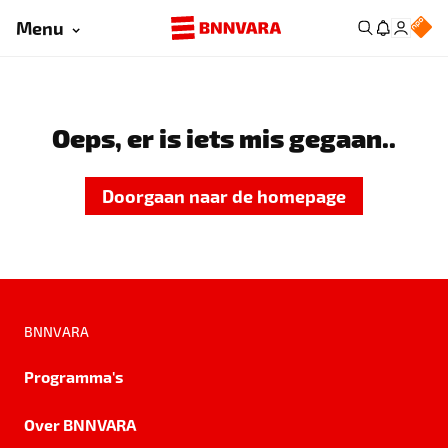
Menu
Oeps, er is iets mis gegaan..
Doorgaan naar de homepage
BNNVARA
Programma's
Over BNNVARA