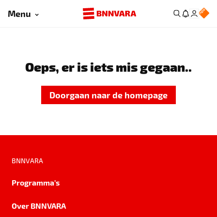
Menu
Oeps, er is iets mis gegaan..
Doorgaan naar de homepage
BNNVARA
Programma's
Over BNNVARA