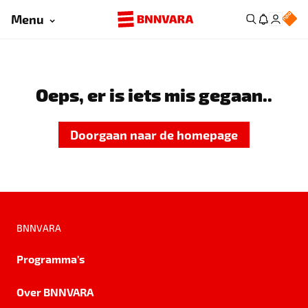
Menu
Oeps, er is iets mis gegaan..
Doorgaan naar de homepage
BNNVARA
Programma's
Over BNNVARA