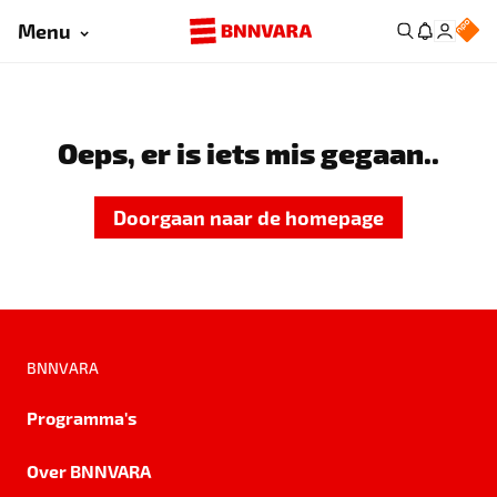
Menu
Oeps, er is iets mis gegaan..
Doorgaan naar de homepage
BNNVARA
Programma's
Over BNNVARA