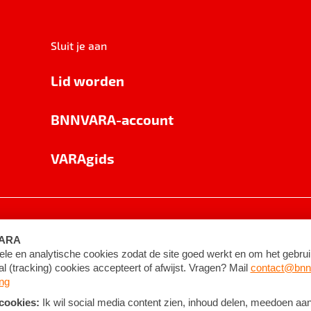
Sluit je aan
Lid worden
BNNVARA-account
VARAgids
voorwaarden
©
2026
BNNVARA