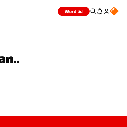
Word lid
an..