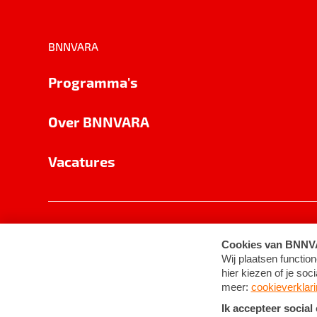
BNNVARA
Programma's
Over BNNVARA
Vacatures
Privacy
Cookie-instellingen
Algemene 