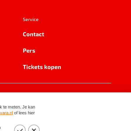
Service
Contact
Pers
Tickets kopen
RSIN 8531 62 402