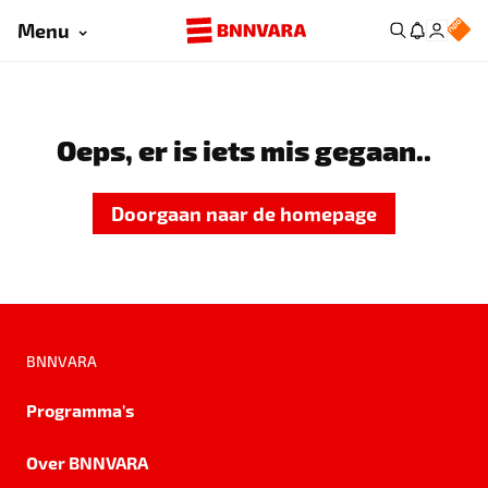
Menu
Oeps, er is iets mis gegaan..
Doorgaan naar de homepage
BNNVARA
Programma's
Over BNNVARA