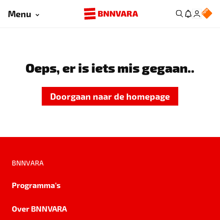
Menu
Oeps, er is iets mis gegaan..
Doorgaan naar de homepage
BNNVARA
Programma's
Over BNNVARA